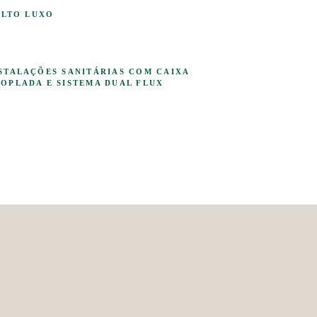
ALTO LUXO
ALTO LUXO
STALAÇÕES SANITÁRIAS COM CAIXA
STALAÇÕES SANITÁRIAS COM CAIXA
OPLADA E SISTEMA DUAL FLUX
OPLADA E SISTEMA DUAL FLUX