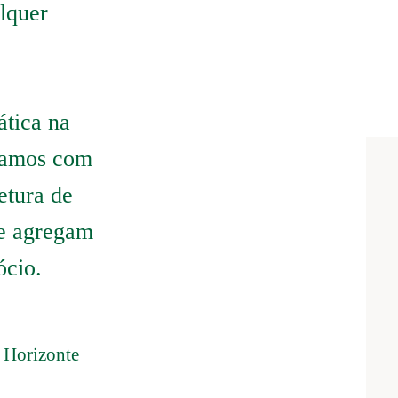
lquer
ática na
ntamos com
etura de
ue agregam
ócio.
 Horizonte