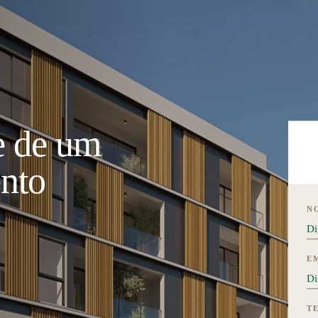
e de um
ento
N
E
T